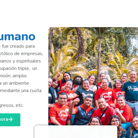
Humano
 fue creado para
ostólico de empresas,
anos y espirituales
upación triple, un
isión, amplio
nda un ambiente
e mediante una cuota
gresos, etc.
hora