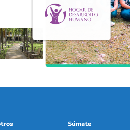
tros
Súmate